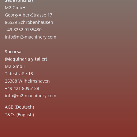
Sede (oficina)
M2 GmbH
Georg-Alber-Strasse 17
86529 Schrobenhausen
+49 8252 9155430
info@m2-machinery.com
Sucursal
(Maquinaria y taller)
M2 GmbH
Tidestraße 13
26388 Wilhelmshaven
+49 421 8095188
info@m2-machinery.com
AGB (Deutsch)
T&Cs (English)